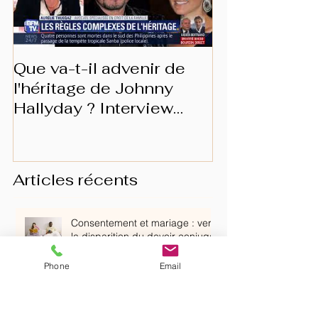
Que va-t-il advenir de
Les prérogat
l'héritage de Johnny
conjoint surv
Hallyday ? Interview
BFMTV
Articles récents
Consentement et mariage : vers
la disparition du devoir conjugal
?
Phone
Email
ENTRE SANCTION ET DROITS