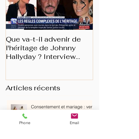
Que va-t-il advenir de
Les prérogat
l'héritage de Johnny
conjoint surv
Hallyday ? Interview
BFMTV
Articles récents
Consentement et mariage : vers
la disparition du devoir conjugal
?
Phone
Email