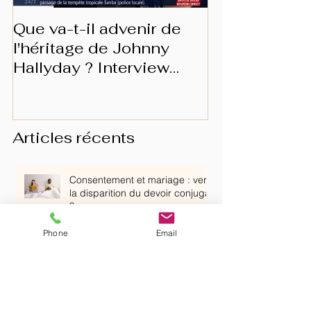
Que va-t-il advenir de
Les prérogat
l'héritage de Johnny
conjoint surv
Hallyday ? Interview
BFMTV
Articles récents
Consentement et mariage : vers
la disparition du devoir conjugal
?
Phone
Email
ENTRE SANCTION ET DROITS
DE LA DÉFENSE : L’AVOCAT
FACE AU CONSEIL DE
DISCIPLINE DANS LE