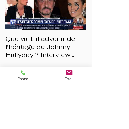
Que va-t-il advenir de
Les prérogat
l'héritage de Johnny
conjoint surv
Hallyday ? Interview
BFMTV
Phone
Email
Articles récents
Consentement et mariage : vers
la disparition du devoir conjugal
?