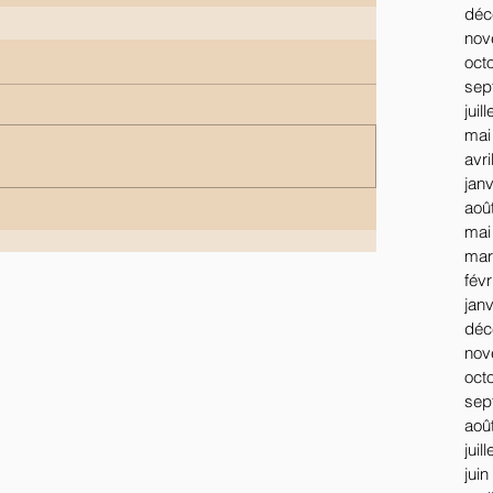
déc
nov
oct
sep
juil
mai
avri
jan
aoû
mai
mar
févr
jan
déc
nov
oct
sep
aoû
juil
juin