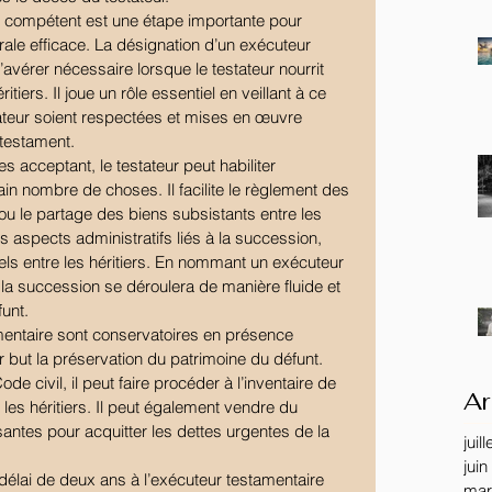
e compétent est une étape importante pour 
rale efficace. La désignation d’un exécuteur 
avérer nécessaire lorsque le testateur nourrit 
tiers. Il joue un rôle essentiel en veillant à ce 
ateur soient respectées et mises en œuvre 
testament.
es acceptant, le testateur peut habiliter 
ain nombre de choses. Il facilite le règlement des 
 ou le partage des biens subsistants entre les 
les aspects administratifs liés à la succession, 
tiels entre les héritiers. En nommant un exécuteur 
 la succession se déroulera de manière fluide et 
unt.
mentaire sont conservatoires en présence 
ur but la préservation du patrimoine du défunt. 
e civil, il peut faire procéder à l’inventaire de 
Ar
 les héritiers. Il peut également vendre du 
isantes pour acquitter les dettes urgentes de la 
juil
juin
délai de deux ans à l’exécuteur testamentaire 
mar