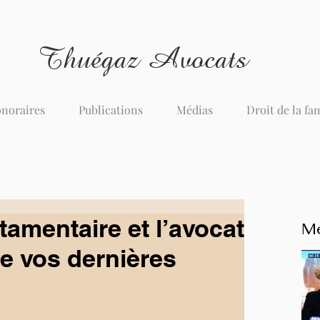
Thuégaz Avocats
noraires
Publications
Médias
Droit de la fa
tamentaire et l’avocat
Me
de vos dernières