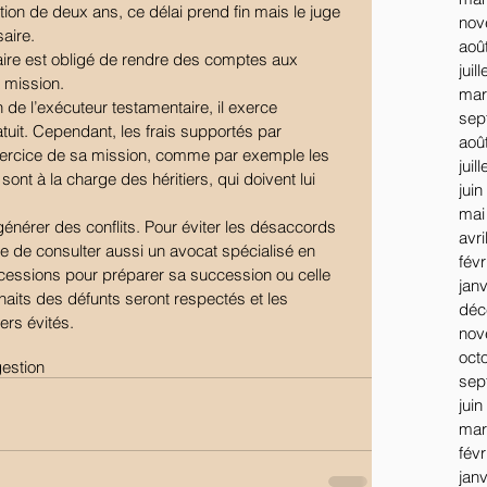
tion de deux ans, ce délai prend fin mais le juge 
nov
saire.
aoû
ire est obligé de rendre des comptes aux 
juil
a mission.
mar
de l’exécuteur testamentaire, il exerce 
sep
tuit. Cependant, les frais supportés par 
aoû
exercice de sa mission, comme par exemple les 
juil
sont à la charge des héritiers, qui doivent lui 
juin
mai
énérer des conflits. Pour éviter les désaccords 
avri
utile de consulter aussi un avocat spécialisé en 
févr
uccessions pour préparer sa succession ou celle 
jan
haits des défunts seront respectés et les 
déc
iers évités.
nov
oct
gestion
sep
juin
mar
févr
jan