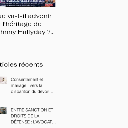
e va-t-il advenir
Les prérogatives du
(En
 l'héritage de
conjoint survivant
do
hnny Hallyday ?
d'e
nterview BFMTV
ticles récents
Consentement et
mariage : vers la
disparition du devoir
conjugal ?
ENTRE SANCTION ET
DROITS DE LA
DÉFENSE : L’AVOCAT
FACE AU CONSEIL DE