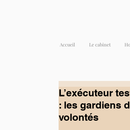
Accueil
Le cabinet
Ho
L’exécuteur tes
: les gardiens 
volontés