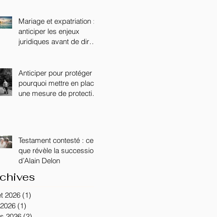
DISCIPLINE DANS LE
SECONDAIRE
Mariage et expatriation :
anticiper les enjeux
juridiques avant de dire «
oui »
Anticiper pour protéger :
pourquoi mettre en place
une mesure de protection
lorsqu’un proche est
atteint de la maladie
d’Alzheimer ?
Testament contesté : ce
que révèle la succession
d’Alain Delon
chives
let 2026
(1)
1 post
 2026
(1)
1 post
s 2026
(2)
2 posts