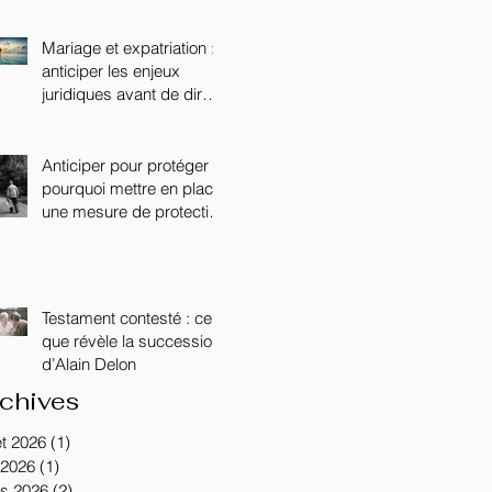
DISCIPLINE DANS LE
SECONDAIRE
Mariage et expatriation :
anticiper les enjeux
juridiques avant de dire «
oui »
Anticiper pour protéger :
pourquoi mettre en place
une mesure de protection
lorsqu’un proche est
atteint de la maladie
d’Alzheimer ?
Testament contesté : ce
que révèle la succession
d’Alain Delon
chives
let 2026
(1)
1 post
 2026
(1)
1 post
s 2026
(2)
2 posts