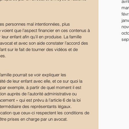
avri
mar
févr
jan
es personnes mal intentionnées, plus 
nov
e voient que l’aspect financier en ces contenus à 
oct
leur enfant afin qu’il en produise. La famille 
sep
avocat et avec son aide constater l’accord des 
fant sur le fait de tourner des vidéos et de 
mes.
mille pourrait se voir expliquer les 
é de leur enfant avec elle, et ce sur quoi la 
ar exemple, à partir de quel moment il est 
ion auprès de l’autorité administrative ou 
acement » qui est prévu à l’article 6 de la loi 
intermédiaire des représentants légaux.
fication que ceux-ci respectent les conditions de 
être prises en charge par un avocat.