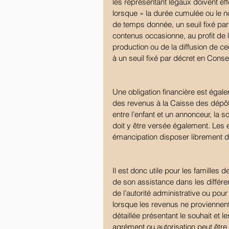
les représentant légaux doivent effe
lorsque « la durée cumulée ou le 
de temps donnée, un seuil fixé par d
contenus occasionne, au profit de l
production ou de la diffusion de ce
à un seuil fixé par décret en Consei
Une obligation financière est égal
des revenus à la Caisse des dépôt
entre l’enfant et un annonceur, la 
doit y être versée également. Les e
émancipation disposer librement 
Il est donc utile pour les familles d
de son assistance dans les différe
de l’autorité administrative ou pour
lorsque les revenus ne proviennent
détaillée présentant le souhait et le
agrément ou autorisation peut être 