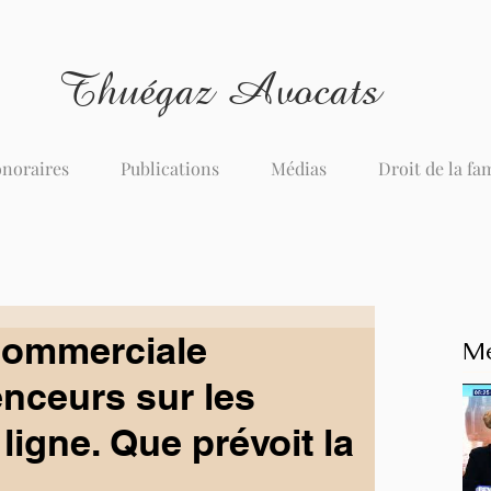
Thuégaz Avocats
noraires
Publications
Médias
Droit de la fa
 commerciale
Me
enceurs sur les
ligne. Que prévoit la