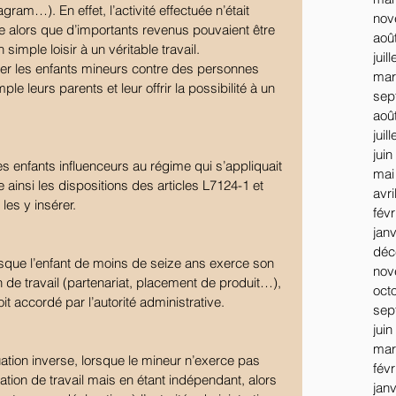
ram…). En effet, l’activité effectuée n’était 
nov
 alors que d’importants revenus pouvaient être 
aoû
simple loisir à un véritable travail. 
juil
éger les enfants mineurs contre des personnes 
mar
 leurs parents et leur offrir la possibilité à un 
sep
aoû
juil
juin
 les enfants influenceurs au régime qui s’appliquait 
mai
 ainsi les dispositions des articles L7124-1 et 
avri
les y insérer. 
févr
jan
déc
sque l’enfant de moins de seize ans exerce son 
nov
n de travail (partenariat, placement de produit…), 
oct
it accordé par l’autorité administrative.
sep
juin
mar
tuation inverse, lorsque le mineur n’exerce pas 
févr
lation de travail mais en étant indépendant, alors 
jan