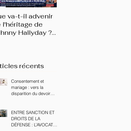
e va-t-il advenir
Les prérogatives du
(En
 l'héritage de
conjoint survivant
do
hnny Hallyday ?
d'e
nterview BFMTV
ticles récents
Consentement et
mariage : vers la
disparition du devoir
conjugal ?
ENTRE SANCTION ET
DROITS DE LA
DÉFENSE : L’AVOCAT
FACE AU CONSEIL DE