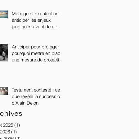
DISCIPLINE DANS LE
SECONDAIRE
Mariage et expatriation :
anticiper les enjeux
juridiques avant de dire «
oui »
Anticiper pour protéger :
pourquoi mettre en place
une mesure de protection
lorsqu’un proche est
atteint de la maladie
d’Alzheimer ?
Testament contesté : ce
que révèle la succession
d’Alain Delon
chives
let 2026
(1)
1 post
 2026
(1)
1 post
s 2026
(2)
2 posts