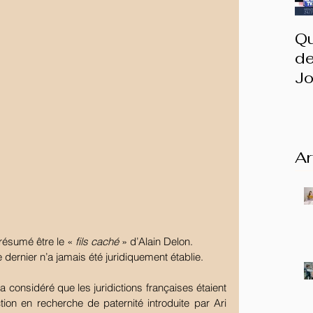
Qu
de
Jo
I
Ar
résumé être le « 
fils caché
 » d’Alain Delon. 
ce dernier n’a jamais été juridiquement établie.
considéré que les juridictions françaises étaient 
ion en recherche de paternité introduite par Ari 