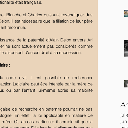
nalité était française.
ne, Blanche et Charles puissent revendiquer des 
lon, il est nécessaire que la filiation de leur père 
ment reconnue. 
issance de la paternité d’Alain Delon envers Ari 
ier ne sont actuellement pas considérés comme 
ne disposent d'aucun droit à sa succession.
aire :
u code civil, il est possible de rechercher 
action judiciaire peut être intentée par la mère de 
eur, ou par l’enfant lui-même après sa majorité 
Ar
nçaise de recherche en paternité pourrait ne pas 
juil
logne. En effet, la loi applicable en matière de 
juin
a mère. Or, au cas particulier, il semblerait que la 
mar
alité allemande. Dès lors la loi allemande pourrait 