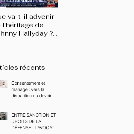
e va-t-il advenir
Les prérogatives du
(En
 l'héritage de
conjoint survivant
do
hnny Hallyday ?
d'e
nterview BFMTV
ticles récents
Consentement et
mariage : vers la
disparition du devoir
conjugal ?
ENTRE SANCTION ET
DROITS DE LA
DÉFENSE : L’AVOCAT
FACE AU CONSEIL DE