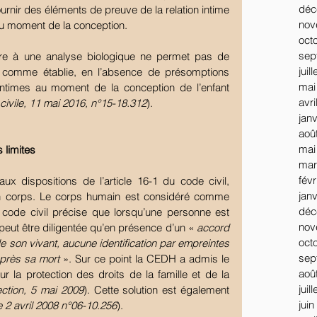
déc
fournir des éléments de preuve de la relation intime 
nov
au moment de la conception.
oct
sep
tre à une analyse biologique ne permet pas de 
juil
le comme établie, en l’absence de présomptions 
mai
intimes au moment de la conception de l’enfant 
avri
ivile, 11 mai 2016, n°15-18.312
).
jan
aoû
mai
 limites
mar
févr
ux dispositions de l’article 16-1 du code civil, 
jan
n corps. Le corps humain est considéré comme 
déc
du code civil précise que lorsqu’une personne est 
nov
peut être diligentée qu’en présence d’un « 
accord 
oct
 son vivant, aucune identification par empreintes 
sep
après sa mort
 ». Sur ce point la CEDH a admis le 
aoû
 la protection des droits de la famille et de la 
juil
tion, 5 mai 2009
). Cette solution est également 
juin
e 2 avril 2008 n°06-10.256
).