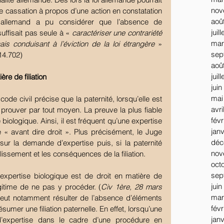
nov
de cassation à propos d’une action en constatation 
aoû
it allemand a pu considérer que l’absence de 
juil
uffisait pas seule à « 
caractériser une contrariété 
mar
çais conduisant à l’éviction de la loi étrangère
 » 
sep
14.702)
aoû
juil
ère de filiation
juin
mai
 code civil précise que la paternité, lorsqu’elle est 
avri
prouver par tout moyen. La preuve la plus fiable 
févr
 biologique. Ainsi, il est fréquent qu’une expertise 
jan
« avant dire droit ». Plus précisément, le Juge 
déc
r la demande d’expertise puis, si la paternité 
nov
lissement et les conséquences de la filiation.
oct
sep
expertise biologique est de droit en matière de 
juin
légitime de ne pas y procéder. (
Civ 1ère, 28 mars 
mar
 peut notamment résulter de l’absence d’éléments 
févr
sumer une filiation paternelle. En effet, lorsqu’une 
jan
d’expertise dans le cadre d’une procédure en 