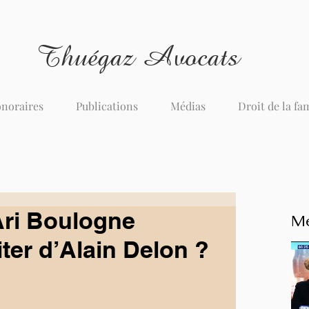
Thuégaz Avocats
noraires
Publications
Médias
Droit de la fa
Ari Boulogne
Me
iter d’Alain Delon ?