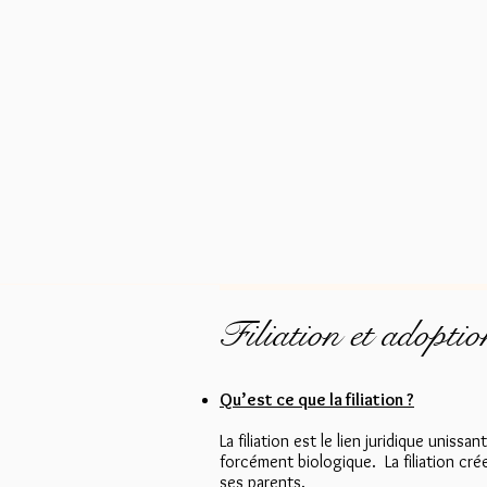
Accueil
Le cabinet
Ho
Filiation et adoptio
Qu’est ce que la filiation ?
La filiation est le lien juridique unissa
forcément
biologique.
La filiation cr
ses parents.