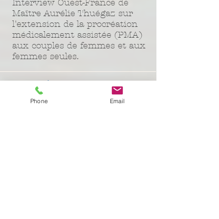
Interview Ouest-France de
Maître Aurélie Thuégaz sur
l'extension de la procréation
médicalement assistée (PMA)
aux couples de femmes et aux
femmes seules.
La réforme de la PMA
Phone
Email
Interview de Maître Thuégaz
sur la PMA dans le Journal Le