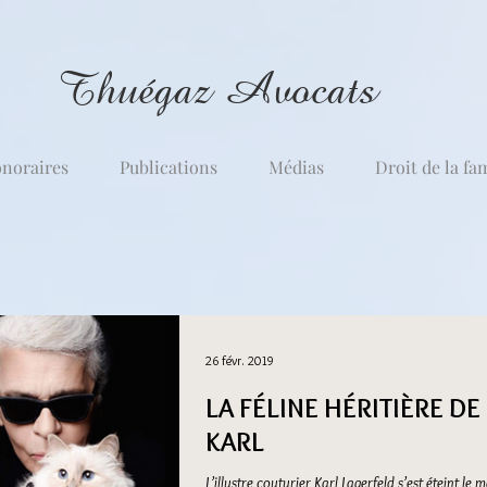
Thuégaz Avocats
noraires
Publications
Médias
Droit de la fa
26 févr. 2019
LA FÉLINE HÉRITIÈRE DE
KARL
L’illustre couturier Karl Lagerfeld s’est éteint le