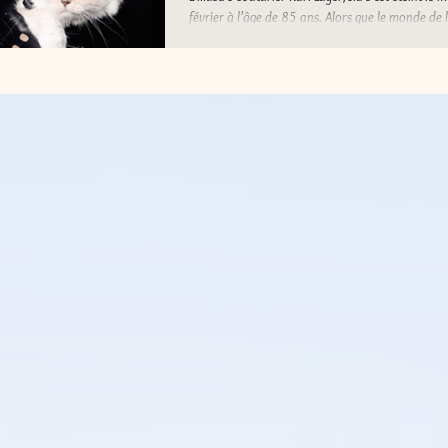
février à l’âge de 85 ans. Alors que le monde de
pleure cette...