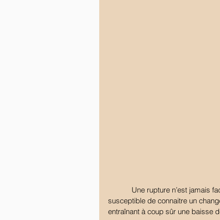
            Une rupture n’est jamais facile, elle l’est encore moins lorsqu’un conjoint est 
susceptible de connaitre un change
entraînant à coup sûr une baisse d