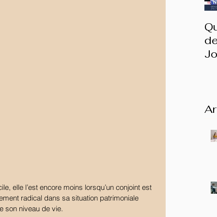
Qu
de
Jo
I
Ar
ment radical dans sa situation patrimoniale 
e son niveau de vie.