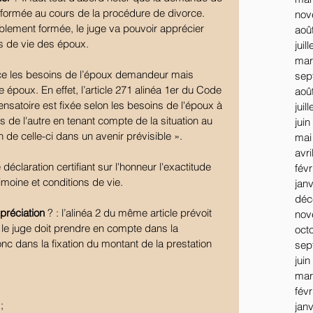
 formée au cours de la procédure de divorce. 
nov
blement formée, le juge va pouvoir apprécier 
aoû
ns de vie des époux.
juil
mar
ance les besoins de l’époux demandeur mais 
sep
 époux. En effet, l’article 271 alinéa 1er du Code 
aoû
nsatoire est fixée selon les besoins de l'époux à 
juil
s de l'autre en tenant compte de la situation au 
juin
 de celle-ci dans un avenir prévisible ».
mai
avri
déclaration certifiant sur l'honneur l'exactitude 
févr
imoine et conditions de vie.
jan
déc
préciation 
? : l’alinéa 2 du même article prévoit 
nov
le juge doit prendre en compte dans la 
oct
onc dans la fixation du montant de la prestation 
sep
juin
mar
févr
;
jan