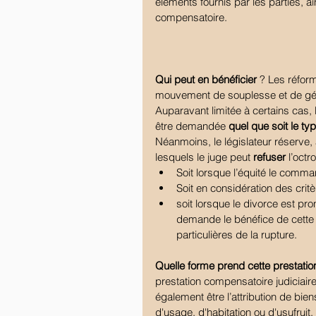
éléments fournis par les parties, ai
compensatoire.
Qui peut en bénéficier 
? Les réform
mouvement de souplesse et de géné
Auparavant limitée à certains cas, 
être demandée 
quel que soit le ty
Néanmoins, le législateur réserve, à
lesquels le juge peut 
refuser
 l’oct
Soit lorsque l’équité le comman
Soit en considération des critèr
soit lorsque le divorce est pro
demande le bénéfice de cette 
particulières de la rupture. 
Quelle forme prend cette prestati
prestation compensatoire judiciaire
également être l’attribution de bie
d'usage, d'habitation ou d'usufruit.