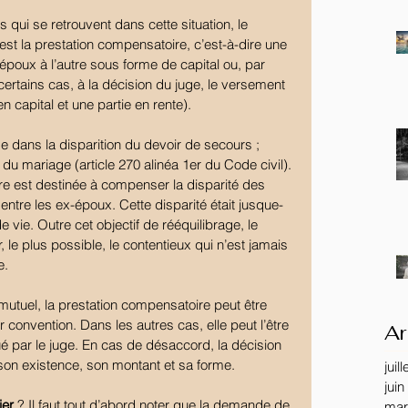
’est la prestation compensatoire, c’est-à-dire une 
oux à l’autre sous forme de capital ou, par 
ertains cas, à la décision du juge, le versement 
en capital et une partie en rente).
dans la disparition du devoir de secours ; 
e du mariage (article 270 alinéa 1er du Code civil). 
ire est destinée à compenser la disparité des 
entre les ex-époux. Cette disparité était jusque-
vie. Outre cet objectif de rééquilibrage, le 
, le plus possible, le contentieux qui n’est jamais 
e.
utuel, la prestation compensatoire peut être 
convention. Dans les autres cas, elle peut l’être 
Ar
 par le juge. En cas de désaccord, la décision 
 son existence, son montant et sa forme.
juil
juin
ier
 ? Il faut tout d’abord noter que la demande de 
mar