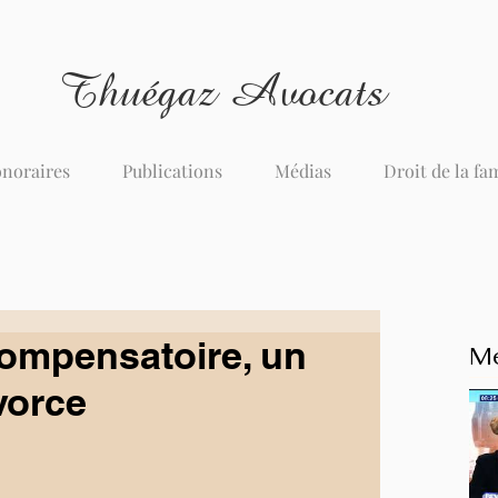
Thuégaz Avocats
noraires
Publications
Médias
Droit de la fa
compensatoire, un
Me
vorce