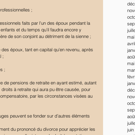
déc
 professionnelles ;
nov
oct
ssionnels faits par l'un des époux pendant la 
sep
nfants et du temps qu'il faudra encore y 
juil
ière de son conjoint au détriment de la sienne ;
mai
avri
e des époux, tant en capital qu'en revenu, après 
jan
 ;
aoû
mai
s ;
mar
févr
ère de pensions de retraite en ayant estimé, autant 
jan
s droits à retraite qui aura pu être causée, pour 
déc
 compensatoire, par les circonstances visées au 
nov
oct
sep
s juges peuvent se fonder sur d’autres éléments 
aoû
juil
ment du prononcé du divorce pour apprécier les 
juin