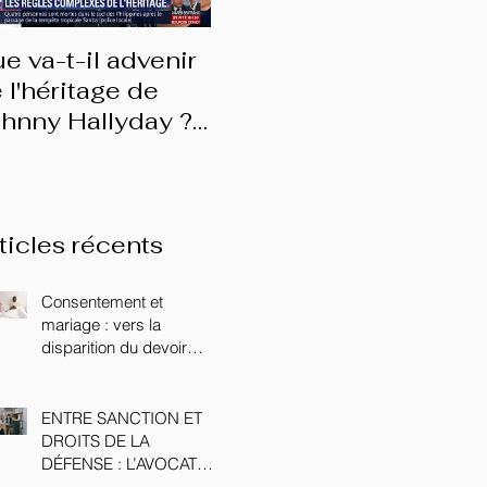
e va-t-il advenir
Les prérogatives du
(En
 l'héritage de
conjoint survivant
do
hnny Hallyday ?
d'e
nterview BFMTV
ticles récents
Consentement et
mariage : vers la
disparition du devoir
conjugal ?
ENTRE SANCTION ET
DROITS DE LA
DÉFENSE : L’AVOCAT
FACE AU CONSEIL DE