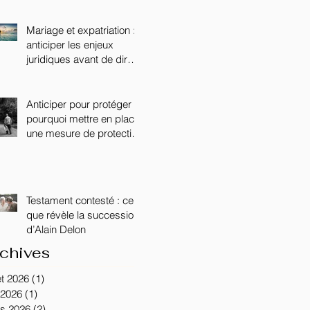
DISCIPLINE DANS LE
SECONDAIRE
Mariage et expatriation :
anticiper les enjeux
juridiques avant de dire «
oui »
Anticiper pour protéger :
pourquoi mettre en place
une mesure de protection
lorsqu’un proche est
atteint de la maladie
d’Alzheimer ?
Testament contesté : ce
que révèle la succession
d’Alain Delon
chives
let 2026
(1)
1 post
 2026
(1)
1 post
s 2026
(2)
2 posts