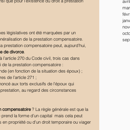
nsi que pour l’existence du droit à prestation 
avri
mar
févr
jan
nov
es législatives ont été marquées par un 
oct
ralisation de la prestation compensatoire. 
sep
la prestation compensatoire peut, aujourd’hui, 
pe de divorce
.
 l’article 270 du Code civil, trois cas dans 
roi de la prestation compensatoire : 
de (en fonction de la situation des époux) ;  
es de l’article 271 ;  
noncé aux torts exclusifs de l'époux qui 
prestation, au regard des circonstances 
on compensatoire 
? La règle générale est que la 
 prend la forme d’un capital  mais cela peut 
ns en propriété ou d'un droit temporaire ou viager 