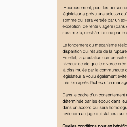
 Heureusement, pour les personnes qui se retrouvent dans cette situation, le 
législateur a prévu une solution qu
somme qui sera versée par un ex-ép
exception, de rente viagère (dans c
sera mixte, c’est-à-dire une partie 
Le fondement du mécanisme réside 
disparition qui résulte de la ruptur
En effet, la prestation compensato
niveaux de vie que le divorce crée 
là dissimulée par la communauté de 
législateur a voulu également éviter
très loin après l’échec d’un mariag
Dans le cadre d’un consentement m
déterminée par les époux dans leur 
dans un accord qui sera homologué
reviendra au juge qui statuera sur
Quelles conditions pour en bénéfic