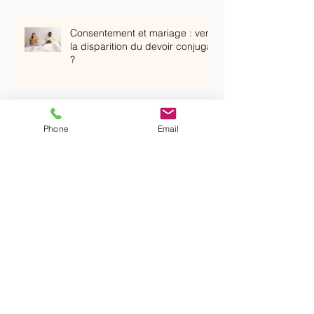
Consentement et mariage : vers
la disparition du devoir conjugal
?
ENTRE SANCTION ET DROITS
DE LA DÉFENSE : L’AVOCAT
Phone
Email
FACE AU CONSEIL DE
DISCIPLINE DANS LE
SECONDAIRE
Mariage et expatriation :
anticiper les enjeux juridiques
avant de dire « oui »
Anticiper pour protéger :
pourquoi mettre en place une
mesure de protection lorsqu’un