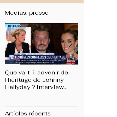
Medias, presse
Que va-t-il advenir de
Les prérogat
l'héritage de Johnny
conjoint surv
Hallyday ? Interview
BFMTV
Articles récents