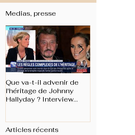
Medias, presse
Que va-t-il advenir de
Les prérogat
l'héritage de Johnny
conjoint surv
Hallyday ? Interview
BFMTV
Articles récents