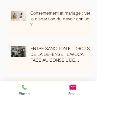
Consentement et mariage : vers
la disparition du devoir conjugal
?
ENTRE SANCTION ET DROITS
DE LA DÉFENSE : L’AVOCAT
FACE AU CONSEIL DE
DISCIPLINE DANS LE
SECONDAIRE
Mariage et expatriation :
anticiper les enjeux juridiques
Phone
Email
avant de dire « oui »
Anticiper pour protéger :
pourquoi mettre en place une
mesure de protection lorsqu’un